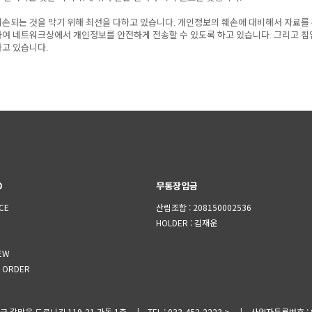
손되는 것을 막기 위해 최선을 다하고 있습니다. 개인정보의 훼손에 대비해서 자료를
여 네트워크상에서 개인정보를 안전하게 전송할 수 있도록 하고 있습니다. 그리고 침
고 있습니다.
O
무통장입금
CE
산림조합 : 208150002536
HOLDER
: 김재운
EW
 ORDER
 갈말읍 드르니길 119-31 가동 1층
TEL
:
033-452-2223
사업자등록번호
: