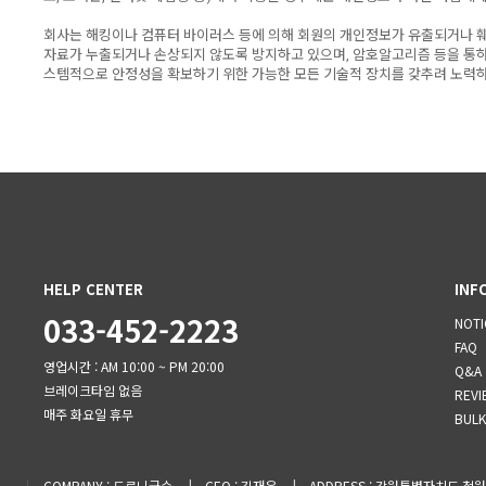
회사는 해킹이나 컴퓨터 바이러스 등에 의해 회원의 개인정보가 유출되거나 훼
자료가 누출되거나 손상되지 않도록 방지하고 있으며, 암호알고리즘 등을 통하
스템적으로 안정성을 확보하기 위한 가능한 모든 기술적 장치를 갖추려 노력하
HELP CENTER
INF
033-452-2223
NOTI
FAQ
영업시간 : AM 10:00 ~ PM 20:00
Q&A
브레이크타임 없음
REVI
매주 화요일 휴무
BULK
COMPANY
:
드르니국수
CEO
:
김재운
ADDRESS
:
강원특별자치도 철원군