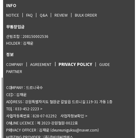
INFO
NOTICE
FAQ
Q&A
REVIEW
BULK ORDER
무통장입금
산림조합 : 208150002536
HOLDER
: 김재운
정보
PRIVACY POLICY
COMPANY
AGREEMENT
GUIDE
PARTNER
COMPANY
:
드르니국수
CEO
:
김재운
ADDRESS
:
강원특별자치도 철원군 갈말읍 드르니길 119-31 가동 1층
TEL
:
033-452-2223
사업자등록번호
:
828-07-02292
사업자정보확인
ONLINE LICENCE
:
제 2023-강원철원-0022호
PRIVACY OFFICER
:
김재운 (
deureuniguksu@naver.com
)
HOSTING PROVIDER
:
(주)가비아씨엔에스